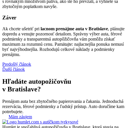
s rovnakým množstvom paliva, ako ste ho prevzali, a vyhnete sa
zbytočným poplatkom navyše.
Záver
Ak chcete ušetriť pri
lacnom prenájme auta v Bratislave
, plánujte
dopredu a venujte pozornosť detailom. Správny výber auta, férové
podmienky a transparentná autopôžičovňa vám pomôžu získať
maximum za rozumnú cenu. Pamätajte: najlacnejšia ponuka nemusí
byť najvýhodnejšia. Rozhodujú celkové náklady a podmienky
prenájmu.
Predošlý článok
Ďalší článok
Hľadáte autopožičovňu
v Bratislave?
Prenájom auta bez zbytočného papierovania a čakania. Jednoduchá
rezervácia, férové podmienky a ľudský prístup. Auto doručíme kam
potrebujete.
Mám záujem
Humlet je spoľahlivá autopožičovňa v Bratislave, ktorá stavia na