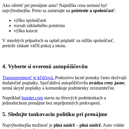
Ako ušetriť pri prenájme auta? Najnižšia cena nemusí byť
najvýhodnejšia. Preto sa zamerajte na
poistenie a spoluúčasť
:
výšku spoluúčasti
rozsah základného poistenia
výšku kaucie
V mnohých prípadoch sa oplatí priplatiť za nižšiu spoluúčasť,
pretože získate väčší pokoj a istotu.
4. Vyberte si overenú autopôžičovňu
Transparentnosť je kľúčová.
Podozrivo lacné ponuky často skrývajú
dodatočné poplatky. Spoľahlivá autopôžičovňa
uvádza ceny jasne
,
nemá skryté poplatky a komunikuje podmienky zrozumiteľne.
Napríklad
humlet.com
stavia na férových podmienkach a
jednoduchom prenájme bez nepríjemných prekvapení.
5. Sledujte tankovaciu politiku
pri prenájme
Najvýhodnejšia možnosť je
plná nádrž – plná nádrž
. Auto vrátite