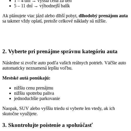
1 – 4 dni → vyššia cena za deň
5 – 11 dní → výhodnejší balík
Ak plánujete viac jázd alebo dlhší pobyt,
dlhodobý prenájom auta
sa takmer vždy oplatí, pretože celkové náklady sú nižšie.
2. Vyberte pri prenájme správnu kategóriu auta
Následne si zvoľte auto podľa vašich reálnych potrieb. Väčšie auto
automaticky neznamená lepšiu voľbu.
Mestské autá ponúkajú:
nižšiu cenu prenájmu
nižšiu spotrebu paliva
jednoduchšie parkovanie
Naopak, SUV alebo vyššiu triedu si vyberte len vtedy, ak ich
skutočne využijete.
3. Skontrolujte poistenie a spoluúčasť