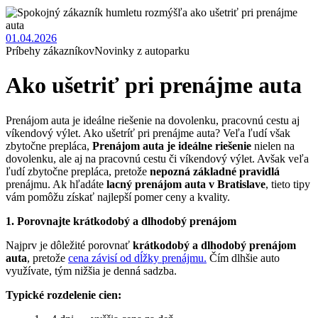
01.04.2026
Príbehy zákazníkov
Novinky z autoparku
Ako ušetriť pri prenájme auta
Prenájom auta je ideálne riešenie na dovolenku, pracovnú cestu aj
víkendový výlet. Ako ušetríť pri prenájme auta? Veľa ľudí však
zbytočne prepláca,
Prenájom auta je ideálne riešenie
nielen na
dovolenku, ale aj na pracovnú cestu či víkendový výlet. Avšak veľa
ľudí zbytočne prepláca, pretože
nepozná základné pravidlá
prenájmu. Ak hľadáte
lacný prenájom auta v Bratislave
, tieto tipy
vám pomôžu získať najlepší pomer ceny a kvality.
1. Porovnajte krátkodobý a dlhodobý prenájom
Najprv je dôležité porovnať
krátkodobý a dlhodobý prenájom
auta
, pretože
cena závisí od dĺžky prenájmu.
Čím dlhšie auto
využívate, tým nižšia je denná sadzba.
Typické rozdelenie cien: