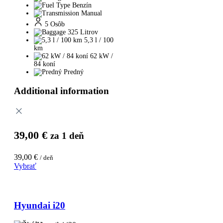
Benzín
Manual
5 Osôb
325 Litrov
5,3 l / 100
km
62 kW /
84 koní
Predný
Additional information
39,00
€
za 1 deň
39,00
€
/ deň
Vybrať
Hyundai i20