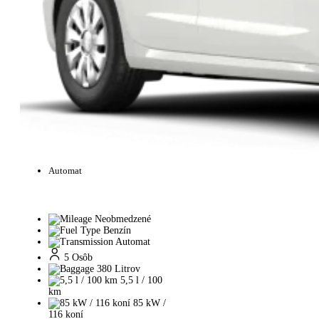
Automat
Neobmedzené
Benzín
Automat
5 Osôb
380 Litrov
5,5 l / 100
km
85 kW /
116 koní