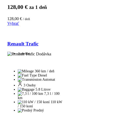
128,00
€
za 1 deň
128,00
€
/ deň
Vybrať
Renault Trafic
Automat
360 km / deň
Diesel
Automat
3 Osoby
5.8 Litrov
7,3 l / 100
km
110 kW
/ 150 koní
Predný