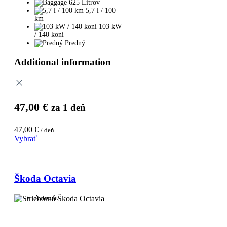
625 Litrov
5,7 l / 100
km
103 kW
/ 140 koní
Predný
Additional information
47,00
€
za 1 deň
47,00
€
/ deň
Vybrať
Škoda Octavia
Automat