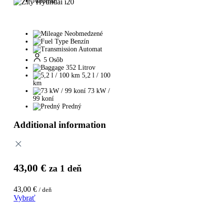
Automat
Neobmedzené
Benzín
Automat
5 Osôb
352 Litrov
5,2 l / 100
km
73 kW /
99 koní
Predný
Additional information
43,00
€
za 1 deň
43,00
€
/ deň
Vybrať