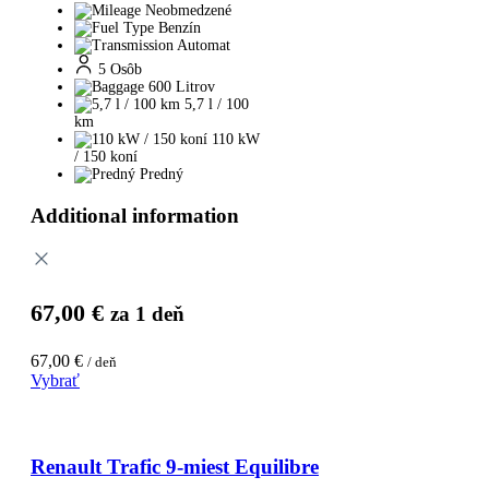
Neobmedzené
Benzín
Automat
5 Osôb
600 Litrov
5,7 l / 100
km
110 kW
/ 150 koní
Predný
Additional information
67,00
€
za 1 deň
67,00
€
/ deň
Vybrať
Renault Trafic 9-miest Equilibre