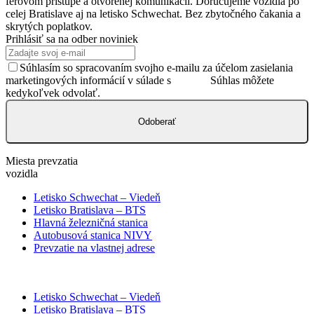
férovom prístupe a otvorenej komunikácii. Doručujeme vozidlá po
celej Bratislave aj na letisko Schwechat. Bez zbytočného čakania a
skrytých poplatkov.
Prihlásiť sa na odber noviniek
Súhlasím so spracovaním svojho e-mailu za účelom zasielania
marketingových informácií v súlade s
GDPR.
Súhlas môžete
kedykoľvek odvolať.
Odoberať
Miesta prevzatia
vozidla
Letisko Schwechat – Viedeň
Letisko Bratislava – BTS
Hlavná železničná stanica
Autobusová stanica NIVY
Prevzatie na vlastnej adrese
Letisko Schwechat – Viedeň
Letisko Bratislava – BTS