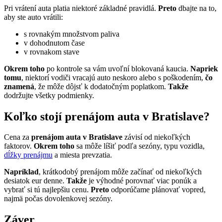
Pri vrátení auta platia niektoré základné pravidlá.
Preto
dbajte na to,
aby ste auto vrátili:
s rovnakým množstvom paliva
v dohodnutom čase
v rovnakom stave
Okrem toho
po kontrole sa vám uvoľní blokovaná kaucia.
Napriek
tomu
, niektorí vodiči vracajú auto neskoro alebo s poškodením,
čo
znamená
, že môže dôjsť k dodatočným poplatkom.
Takže
dodržujte všetky podmienky.
Koľko stojí prenájom auta v Bratislave?
Cena za
prenájom auta v Bratislave
závisí od niekoľkých
faktorov.
Okrem toho
sa môže líšiť podľa sezóny, typu vozidla,
dĺžky prenájmu
a miesta prevzatia.
Napríklad
, krátkodobý prenájom môže začínať od niekoľkých
desiatok eur denne.
Takže
je výhodné porovnať viac ponúk a
vybrať si tú najlepšiu cenu.
Preto
odporúčame plánovať vopred,
najmä počas dovolenkovej sezóny.
Záver