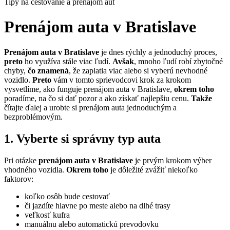
Tipy na cestovanie a prenájom áut
Prenájom auta v Bratislave
Prenájom auta v Bratislave
je dnes rýchly a jednoduchý proces,
preto
ho využíva stále viac ľudí.
Avšak
, mnoho ľudí robí zbytočné
chyby,
čo znamená
, že zaplatia viac alebo si vyberú nevhodné
vozidlo.
Preto
vám v tomto sprievodcovi krok za krokom
vysvetlíme, ako funguje prenájom auta v Bratislave,
okrem toho
poradíme, na čo si dať pozor a ako získať najlepšiu cenu.
Takže
čítajte ďalej a urobte si prenájom auta jednoduchým a
bezproblémovým.
1. Vyberte si správny typ auta
Pri otázke
prenájom auta v Bratislave
je prvým krokom výber
vhodného vozidla.
Okrem toho
je dôležité zvážiť niekoľko
faktorov:
koľko osôb bude cestovať
či jazdíte hlavne po meste alebo na dlhé trasy
veľkosť kufra
manuálnu alebo automatickú prevodovku