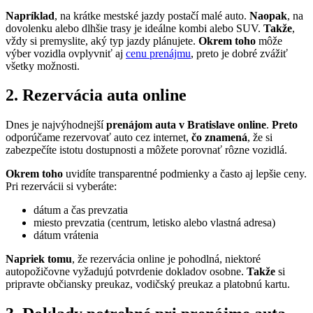
Napríklad
, na krátke mestské jazdy postačí malé auto.
Naopak
, na
dovolenku alebo dlhšie trasy je ideálne kombi alebo SUV.
Takže
,
vždy si premyslite, aký typ jazdy plánujete.
Okrem toho
môže
výber vozidla ovplyvniť aj
cenu prenájmu
, preto je dobré zvážiť
všetky možnosti.
2. Rezervácia auta online
Dnes je najvýhodnejší
prenájom auta v Bratislave online
.
Preto
odporúčame rezervovať auto cez internet,
čo znamená
, že si
zabezpečíte istotu dostupnosti a môžete porovnať rôzne vozidlá.
Okrem toho
uvidíte transparentné podmienky a často aj lepšie ceny.
Pri rezervácii si vyberáte:
dátum a čas prevzatia
miesto prevzatia (centrum, letisko alebo vlastná adresa)
dátum vrátenia
Napriek tomu
, že rezervácia online je pohodlná, niektoré
autopožičovne vyžadujú potvrdenie dokladov osobne.
Takže
si
pripravte občiansky preukaz, vodičský preukaz a platobnú kartu.