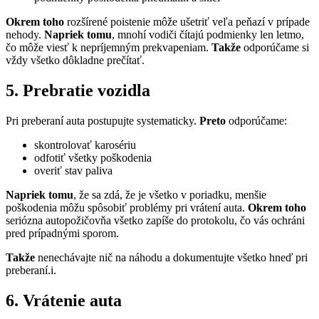
Okrem toho
rozšírené poistenie môže ušetriť veľa peňazí v prípade
nehody.
Napriek tomu
, mnohí vodiči čítajú podmienky len letmo,
čo môže viesť k nepríjemným prekvapeniam.
Takže
odporúčame si
vždy všetko dôkladne prečítať.
5. Prebratie vozidla
Pri preberaní auta postupujte systematicky.
Preto
odporúčame:
skontrolovať karosériu
odfotiť všetky poškodenia
overiť stav paliva
Napriek tomu
, že sa zdá, že je všetko v poriadku, menšie
poškodenia môžu spôsobiť problémy pri vrátení auta.
Okrem toho
seriózna autopožičovňa všetko zapíše do protokolu, čo vás ochráni
pred prípadnými sporom.
Takže
nenechávajte nič na náhodu a dokumentujte všetko hneď pri
preberaní.i.
6. Vrátenie auta