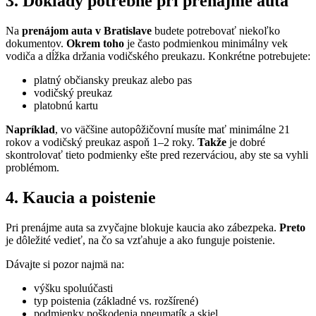
3. Doklady potrebné pri prenájme auta
Na
prenájom auta v Bratislave
budete potrebovať niekoľko
dokumentov.
Okrem toho
je často podmienkou minimálny vek
vodiča a dĺžka držania vodičského preukazu. Konkrétne potrebujete:
platný občiansky preukaz alebo pas
vodičský preukaz
platobnú kartu
Napríklad
, vo väčšine autopôžičovní musíte mať minimálne 21
rokov a vodičský preukaz aspoň 1–2 roky.
Takže
je dobré
skontrolovať tieto podmienky ešte pred rezerváciou, aby ste sa vyhli
problémom.
4. Kaucia a poistenie
Pri prenájme auta sa zvyčajne blokuje kaucia ako zábezpeka.
Preto
je dôležité vedieť, na čo sa vzťahuje a ako funguje poistenie.
Dávajte si pozor najmä na:
výšku spoluúčasti
typ poistenia (základné vs. rozšírené)
podmienky poškodenia pneumatík a skiel