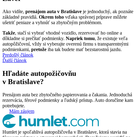
Ako vidíte,
prenájom auta v Bratislave
je jednoduchý, ak poznáte
základné pravidlá.
Okrem toho
vďaka správnej príprave môžete
ušetriť peniaze a vyhnúť sa zbytočným problémom.
Takže
, stačí si vybrať vhodné vozidlo, rezervovať ho online a
dôkladne si prečítať podmienky.
Napriek tomu
, že existuje veľa
autopôžičovní, vždy si vyberajte overenú firmu s transparentnými
podmienkami,
pretože
iba tak budete mať bezstarostnú jazdu.
Predošlý článok
Ďalší článok
Hľadáte autopožičovňu
v Bratislave?
Prenájom auta bez zbytočného papierovania a čakania. Jednoduchá
rezervácia, férové podmienky a ľudský prístup. Auto doručíme kam
potrebujete.
Mám záujem
Humlet je spoľahlivá autopožičovňa v Bratislave, ktorá stavia na