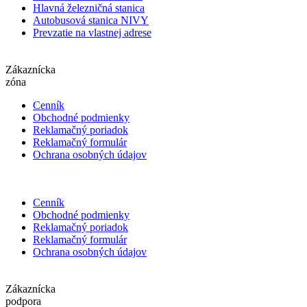
Hlavná železničná stanica
Autobusová stanica NIVY
Prevzatie na vlastnej adrese
Zákaznícka
zóna
Cenník
Obchodné podmienky
Reklamačný poriadok
Reklamačný formulár
Ochrana osobných údajov
Cenník
Obchodné podmienky
Reklamačný poriadok
Reklamačný formulár
Ochrana osobných údajov
Zákaznícka
podpora