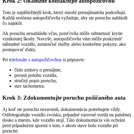
Krok 2: Okamžite kontaktujte autopožičovňu
Toto je najdôležitejší krok, ktorý mnohí prenajímatelia podceňujú.
Každá seriózna autopožičovňa vyžaduje, aby ste poruchu nahlásili
čo najskôr.
Ak poruchu nenahlásíte včas, poisťovňa môže odmietnuť krytie
vzniknutej škody. Navyše, autopožičovňa vám môže poskytnúť
náhradné vozidlo, asistenčné služby alebo konkrétne pokyny, ako
postupovať ďalej.
Pri
telefonáte s autopožičovňou
si pripravte:
číslo zmluvy o prenájme,
presnú polohu vozidla,
stručný popis poruchy,
stav tachometra.
Krok 3: Zdokumentujte poruchu požičaného auta
Aj keď ste poruchu nezavinili, dokumentáciu potrebujete vždy.
Odfotografujte vozidlo zvonku, prípadné varovné svetlá na palubnej
doske a miesto, kde vozidlo stojí. Táto dokumentácia vás ochráni
pred prípadnými spormi o tom, v akom stave bolo vozidlo pri
poruche.