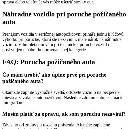
správa alebo telefonát vás môže ušetriť stovky eur.
Náhradné vozidlo pri poruche požičaného
auta
Prenájom vozidla v serióznej autopožičovni prináša jednu kľúčovú
výhodu: pri poruche, ktorú ste nezavinili, máte nárok na náhradné
vozidlo. V humlet.com vám pri technickej poruche vozidla
poskytujeme náhradu porovnateľnej kategórie.
FAQ: Porucha požičaného auta
Čo mám urobiť ako úplne prvé pri poruche
požičaného auta?
Okamžite zapnite výstražné svetlá, odstavte vozidlo na bezpečné
miesto a zavolajte autopožičovni. Následne zdokumentujte situáciu
fotografiami.
Musím platiť za opravu, ak som poruchu nezavinil?
Závisí to od zmluvy a rozsahu poistenia. Ak máte zaplatené