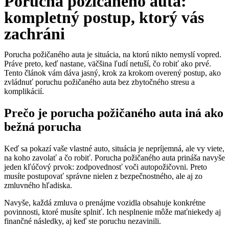
Porucha požičaného auta:
kompletný postup, ktorý vás
zachráni
Porucha požičaného auta je situácia, na ktorú nikto nemyslí vopred.
Práve preto, keď nastane, väčšina ľudí netuší, čo robiť ako prvé.
Tento článok vám dáva jasný, krok za krokom overený postup, ako
zvládnuť poruchu požičaného auta bez zbytočného stresu a
komplikácií.
Prečo je porucha požičaného auta iná ako
bežná porucha
Keď sa pokazí vaše vlastné auto, situácia je nepríjemná, ale vy viete,
na koho zavolať a čo robiť. Porucha požičaného auta prináša navyše
jeden kľúčový prvok: zodpovednosť voči autopožičovni. Preto
musíte postupovať správne nielen z bezpečnostného, ale aj zo
zmluvného hľadiska.
Navyše, každá zmluva o prenájme vozidla obsahuje konkrétne
povinnosti, ktoré musíte splniť. Ich nesplnenie môže maťniekedy aj
finančné následky, aj keď ste poruchu nezavinili.