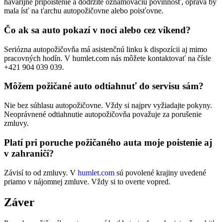
havarijné pripoistenie a dodržíte oznamovaciu povinnosť, oprava by
mala ísť na ťarchu autopožičovne alebo poisťovne.
Čo ak sa auto pokazí v noci alebo cez víkend?
Seriózna autopožičovňa má asistenčnú linku k dispozícii aj mimo
pracovných hodín. V humlet.com nás môžete kontaktovať na čísle
+421 904 039 039.
Môžem požičané auto odtiahnuť do servisu sám?
Nie bez súhlasu autopožičovne. Vždy si najprv vyžiadajte pokyny.
Neoprávnené odtiahnutie autopožičovňa považuje za porušenie
zmluvy.
Platí pri poruche požičaného auta moje poistenie aj
v zahraničí?
Závisí to od zmluvy. V
humlet.com
sú povolené krajiny uvedené
priamo v nájomnej zmluve. Vždy si to overte vopred.
Záver