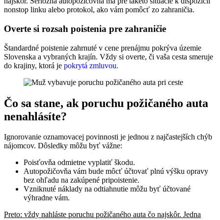
najskôr. Seriózna autopožičovňa má pre takéto situácie k dispozícii
nonstop linku alebo protokol, ako vám pomôcť zo zahraničia.
Overte si rozsah poistenia pre zahraničie
Štandardné poistenie zahrnuté v cene prenájmu pokrýva územie
Slovenska a vybraných krajín. Vždy si overte, či vaša cesta smeruje
do krajiny, ktorá je
pokrytá zmluvou.
Čo sa stane, ak poruchu požičaného auta
nenahlásíte?
Ignorovanie oznamovacej povinnosti je jednou z najčastejších chýb
nájomcov. Dôsledky môžu byť vážne:
Poisťovňa odmietne vyplatiť škodu.
Autopožičovňa vám bude môcť účtovať plnú výšku opravy
bez ohľadu na zakúpené pripoistenie.
Vzniknuté náklady na odtiahnutie môžu byť účtované
výhradne vám.
Preto: vždy nahláste poruchu požičaného auta čo najskôr. Jedna