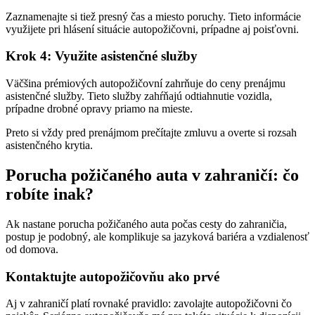
Zaznamenajte si tiež presný čas a miesto poruchy. Tieto informácie
využijete pri hlásení situácie autopožičovni, prípadne aj poisťovni.
Krok 4: Využite asistenčné služby
Väčšina prémiových autopožičovní zahrňuje do ceny prenájmu
asistenčné služby. Tieto služby zahŕňajú odtiahnutie vozidla,
prípadne drobné opravy priamo na mieste.
Preto si vždy pred prenájmom prečítajte zmluvu a overte si rozsah
asistenčného krytia.
Porucha požičaného auta v zahraničí: čo
robíte inak?
Ak nastane porucha požičaného auta počas cesty do zahraničia,
postup je podobný, ale komplikuje sa jazyková bariéra a vzdialenosť
od domova.
Kontaktujte autopožičovňu ako prvé
Aj v zahraničí platí rovnaké pravidlo: zavolajte autopožičovni čo