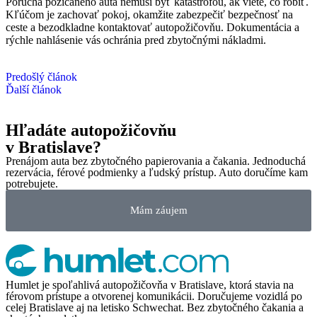
Porucha požičaného auta nemusí byť katastrofou, ak viete, čo robiť.
Kľúčom je zachovať pokoj, okamžite zabezpečiť bezpečnosť na
ceste a bezodkladne kontaktovať autopožičovňu. Dokumentácia a
rýchle nahlásenie vás ochránia pred zbytočnými nákladmi.
Predošlý článok
Ďalší článok
Hľadáte autopožičovňu
v Bratislave?
Prenájom auta bez zbytočného papierovania a čakania. Jednoduchá
rezervácia, férové podmienky a ľudský prístup. Auto doručíme kam
potrebujete.
Mám záujem
Humlet je spoľahlivá autopožičovňa v Bratislave, ktorá stavia na
férovom prístupe a otvorenej komunikácii. Doručujeme vozidlá po
celej Bratislave aj na letisko Schwechat. Bez zbytočného čakania a