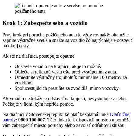
Krok 1: Zabezpečte seba a vozidlo
Prvý krok pri poruche požičaného auta je vždy rovnaký: okamžite
zapnite výstražné svetlá a snažte sa vozidlo čo najrýchlejšie odstaviť
na okraj cesty.
Ak ste na diaľnici, postupujte opatrne:
Odstavte vozidlo na krajnicu, ak je to možné.
Oblečte si reflexnú vestu ešte pred vystúpením z auta.
Umiestnite výstražný trojuholník minimálne 100 metrov za
vozidlom.
Spolucestujúcich presuňte za zvodidlá, mimo vozovky.
Ak vozidlo nedokážete odstaviť na krajnici, nevystupujte z neho.
Počkajte v ňom, kým nepríde pomoc.
Na diaľnici v Slovenskej republike platí bezplatná linka
Diaľničnej
patroly
:
0800 100 007
. Táto linka je k dispozícii nonstop a pomôže
vám zabezpečiť miesto poruchy alebo zavolať odťahovú službu.